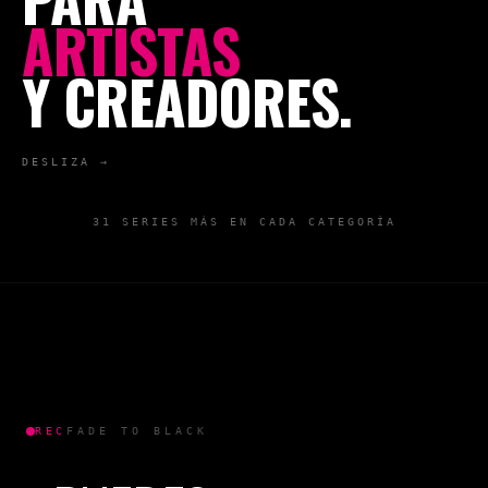
ARTISTAS
Y CREADORES.
DESLIZA →
31
SERIES MÁS EN CADA CATEGORÍA
REC
FADE TO BLACK