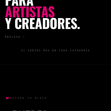
ARTISTAS
Y CREADORES.
DESLIZA →
31
SERIES MÁS EN CADA CATEGORÍA
REC
FADE TO BLACK