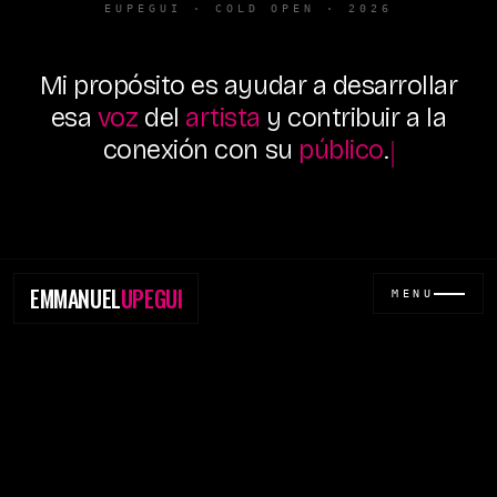
EUPEGUI · COLD OPEN · 2026
Mi
propósito
es
ayudar
a
desarrollar
esa
voz
del
artista
y
contribuir
a
la
conexión
con
su
público
.
EMMANUEL
UPEGUI
MENU